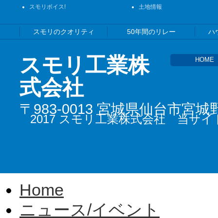
スモリボイス!
土地情報
スモリのクオリティ
50年間のリレー
ハ
スモリ工業株
HOME
式会社
〒983-0013 宮城県仙台市宮
2017 スモリ工業株式会社 当
©︎
Home
ニュース/イベント