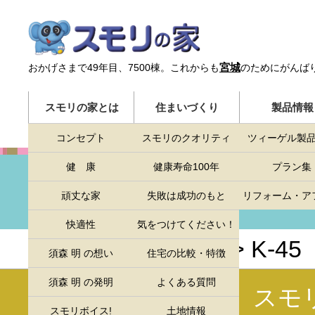
宮城
おかげさまで49年目、7500棟。
これからも
のためにがんば
スモリの家とは
住まいづくり
製品情報
コンセプト
スモリのクオリティ
ツィーゲル製
健 康
健康寿命100年
プラン集
プラン集
頑丈な家
失敗は成功のもと
リフォーム・ア
快適性
気をつけてください！
HOME
>
プラン集
> K-45
須森 明 の想い
住宅の比較・特徴
須森 明 の発明
よくある質問
スモ
スモリボイス!
土地情報