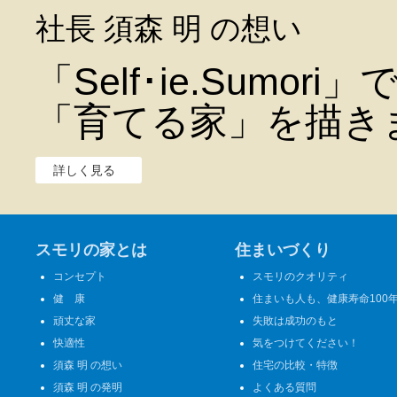
社長 須森 明 の想い
「Self･ie.Sumo
「育てる家」を描き
詳しく見る
スモリの家とは
住まいづくり
コンセプト
スモリのクオリティ
健 康
住まいも人も、健康寿命100
頑丈な家
失敗は成功のもと
快適性
気をつけてください！
須森 明 の想い
住宅の比較・特徴
須森 明 の発明
よくある質問