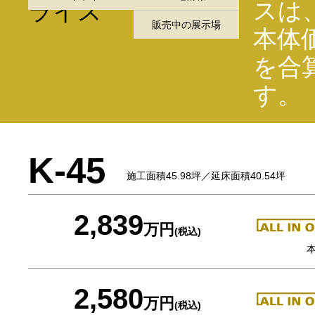
スは
販売中の展示場
本体
を合
す。
K-45
施工面積45.98坪／延床面積40.54坪
2,839
万円
(税込)
本
2,580
万円
(税込)