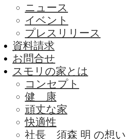
ニュース
イベント
プレスリリース
資料請求
お問合せ
スモリの家とは
コンセプト
健 康
頑丈な家
快適性
社長 須森 明 の想い