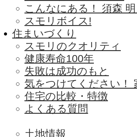
こんなにある！ 須森 明
スモリボイス!
住まいづくり
スモリのクオリティ
健康寿命100年
失敗は成功のもと
気をつけてください！ 
住宅の比較・特徴
よくある質問
土地情報