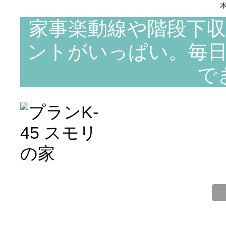
本
家事楽動線や階段下
ントがいっぱい。毎
で