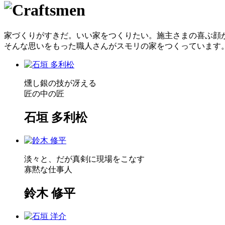
家づくりがすきだ。いい家をつくりたい。施主さまの喜ぶ顔
そんな思いをもった職人さんがスモリの家をつくっています
燻し銀の技が冴える
匠の中の匠
石垣 多利松
淡々と、だが真剣に現場をこなす
寡黙な仕事人
鈴木 修平