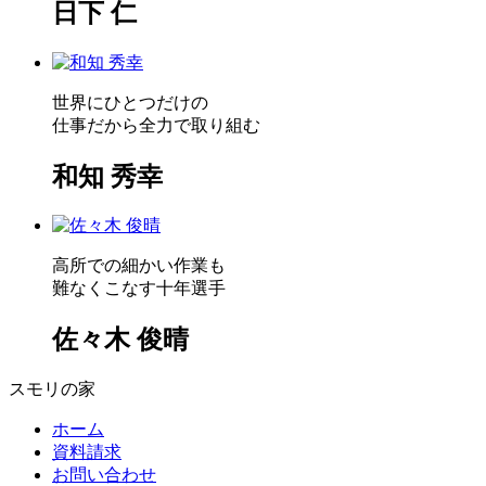
日下 仁
世界にひとつだけの
仕事だから全力で取り組む
和知 秀幸
高所での細かい作業も
難なくこなす十年選手
佐々木 俊晴
スモリの家
ホーム
資料請求
お問い合わせ