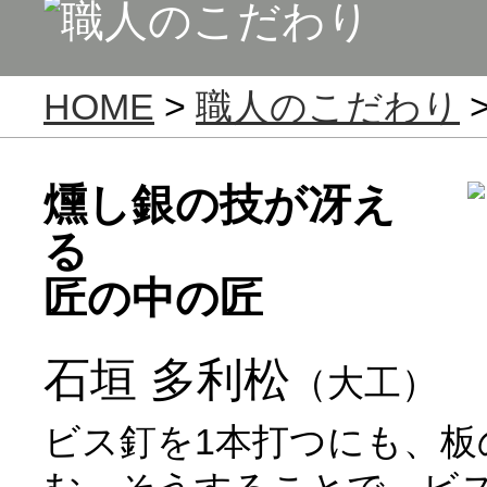
HOME
>
職人のこだわり
燻し銀の技が冴え
る
匠の中の匠
石垣 多利松
（大工）
ビス釘を1本打つにも、板