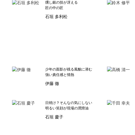
燻し銀の技が冴える
匠の中の匠
石垣 多利松
少年の面影が残る風貌に潜む
強い責任感と情熱
伊藤 徹
日焼け？そんなの気にしない
明るい笑顔が現場の潤滑油
石垣 慶子