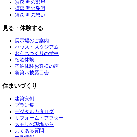
須森 明の部屋
須森 明の発明
須森 明の想い
見る・体験する
展示場のご案内
ハウス・スタジアム
おうちづくりの学校
宿泊体験
宿泊体験お客様の声
新築お披露目会
住まいづくり
建築実例
プラン集
デジタルカタログ
リフォーム・アフター
スモリの現場から
よくある質問