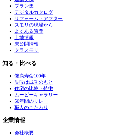
プラン集
デジタルカタログ
リフォーム・アフター
スモリの現場から
よくある質問
土地情報
未公開情報
クラスモリ
知る・比べる
健康寿命100年
失敗は成功のもと
住宅の比較・特徴
ムービーギャラリー
50年間のリレー
職人のこだわり
企業情報
会社概要