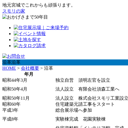
地元宮城でこれからも頑張ります。
スモリの家
沿革
沿革
HOME
>
会社概要
> 沿革
年月
昭和44年3月
独立自営 須明左官を設立
昭和50年4月
法人設立 有限会社須森工業へ
昭和50年11月
法人設立 株式会社スモリ工業設
昭和60年
住宅建築元請工事をスタート
平成3年
総合展示場へ参加
平成8年
実験棟完成 花園実験棟