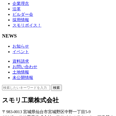
企業理念
沿革
ビルダー会
採用情報
スモリボイス！
NEWS
お知らせ
イベント
資料請求
お問い合わせ
土地情報
未公開情報
検索
スモリ工業株式会社
〒983-0013 宮城県仙台市宮城野区中野一丁目5-9