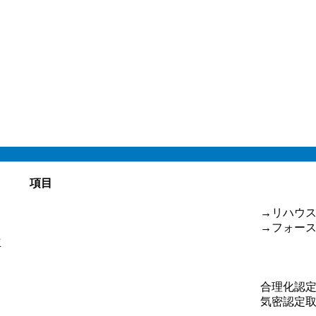
項目
→リハウ
→フォース
立
合理化認
気密認定