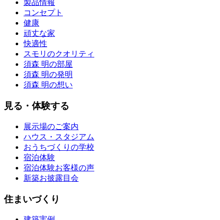
製品情報
コンセプト
健康
頑丈な家
快適性
スモリのクオリティ
須森 明の部屋
須森 明の発明
須森 明の想い
見る・体験する
展示場のご案内
ハウス・スタジアム
おうちづくりの学校
宿泊体験
宿泊体験お客様の声
新築お披露目会
住まいづくり
建築実例