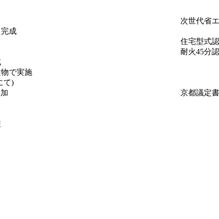
次世代省
」完成
住宅型式
耐火45分
成
建物で実施
て)
参加
京都議定書
校