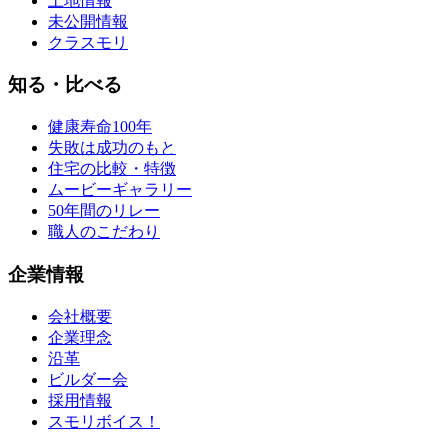
土地情報
未公開情報
クラスモリ
知る・比べる
健康寿命100年
失敗は成功のもと
住宅の比較・特徴
ムービーギャラリー
50年間のリレー
職人のこだわり
企業情報
会社概要
企業理念
沿革
ビルダー会
採用情報
スモリボイス！