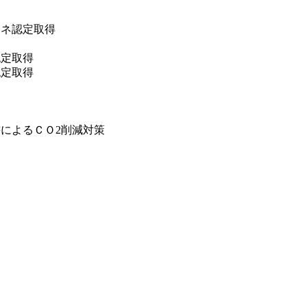
エネ認定取得
認定取得
認定取得
によるＣＯ2削減対策