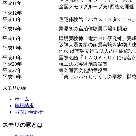
住宅資料館「インテリア館」完成
平成11年
全国スモリグループ第1回総会開催
平成12年
平成13年
住宅体験館「ハウス・スタジアム
平成14年
業界初の宿泊体験展示場を開始
平成16年
環境実験棟「電力中山研究棟」完
阪神大震災級の耐震実験を実物大
平成18年
(つくば市独立行政法人の実験施設に
平成19年
国際会議『ＩＡＱＶＥＣ』に指名
平成20年
杭工法の実験施設設置
平成27年
東久邇宮文化勲章授章
平成30年
「楽しいおうちづくりの学校」開
スモリの家
ホーム
資料請求
お問い合わせ
スモリの家とは