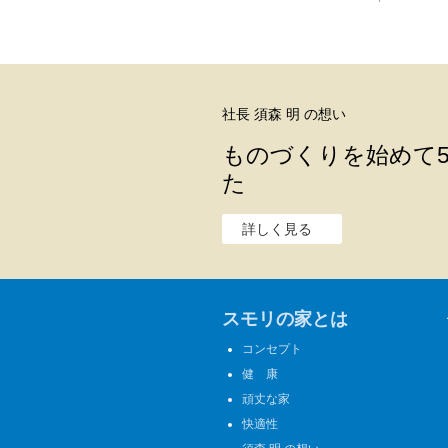
社長 須森 明 の想い
ものづくりを始めて5
た
詳しく見る
スモリの家とは
コンセプト
健 康
頑丈な家
快適性