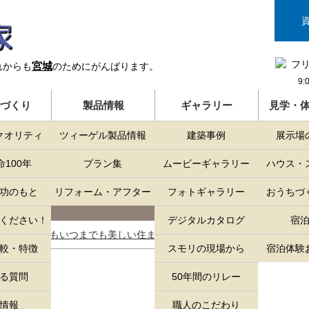
宮城
れからも
のためにがんばります。
9:
づくり
製品情報
ギャラリー
見学・
クオリティ
ツィーゲル製品情報
建築事例
展示場
100年
プラン集
ムービーギャラリー
ハウス・
ゆがま
功のもと
リフォーム・アフター
フォトギャラリー
おうちづ
ください！
デジタルカタログ
宿
>
いつまでもいつまでも美しい住まい
> ゆがまない家
較・特徴
スモリの現場から
宿泊体験
る質問
50年間のリレー
情報
職人のこだわり