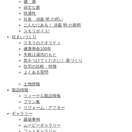
健 康
頑丈な家
快適性
社長 須森 明 の想い
こんなにある！ 須森 明 の発明
スモリボイス!
住まいづくり
スモリのクオリティ
健康寿命100年
失敗は成功のもと
気をつけてください！ 家づくり
住宅の比較・特徴
よくある質問
土地情報
製品情報
ツィーゲル製品情報
プラン集
リフォーム・アフター
ギャラリー
建築事例
ムービーギャラリー
フォトギャラリー