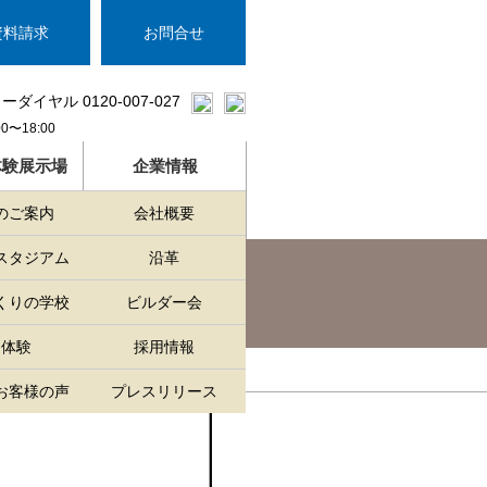
資料請求
お問合せ
00〜18:00
体験展示場
企業情報
のご案内
会社概要
スタジアム
沿革
ない家
くりの学校
ビルダー会
泊体験
採用情報
お客様の声
プレスリリース