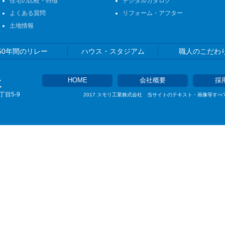
住宅の比較・特徴
デジタルカタログ
よくある質問
リフォーム・アフター
土地情報
50年間のリレー
ハウス・スタジアム
職人のこだわ
社
HOME
会社概要
採
丁目5-9
©︎
2017 スモリ工業株式会社 当サイトのテキスト・画像等す