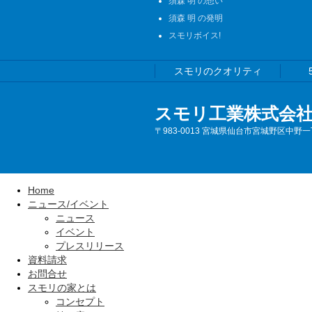
須森 明 の想い
須森 明 の発明
スモリボイス!
スモリのクオリティ
スモリ工業株式会
〒983-0013 宮城県仙台市宮城野区中野一
Home
ニュース/イベント
ニュース
イベント
プレスリリース
資料請求
お問合せ
スモリの家とは
コンセプト