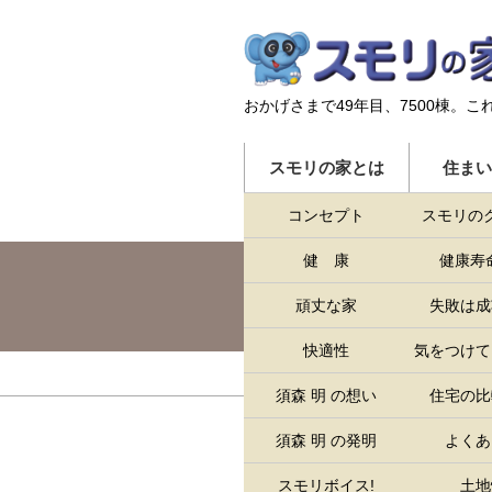
おかげさまで49年目、7500棟。
こ
スモリの家とは
住まい
コンセプト
スモリの
健 康
健康寿命
頑丈な家
失敗は成
快適性
気をつけて
HOME
>
マンガでわかるスモリの家
須森 明 の想い
住宅の比
須森 明 の発明
よくあ
スモリボイス!
土地