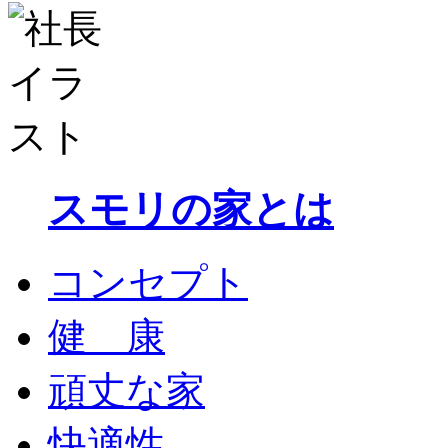
スモリの家とは
コンセプト
健 康
頑丈な家
快適性