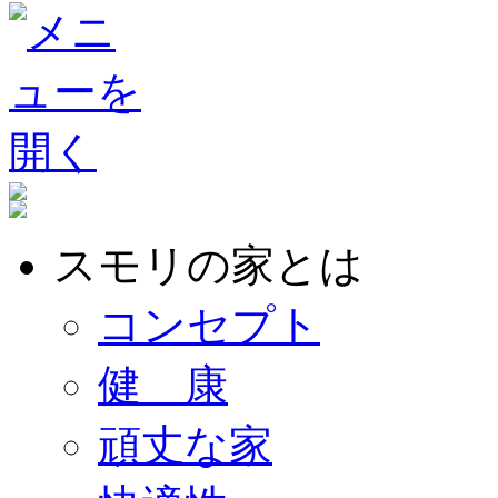
スモリの家とは
コンセプト
健 康
頑丈な家