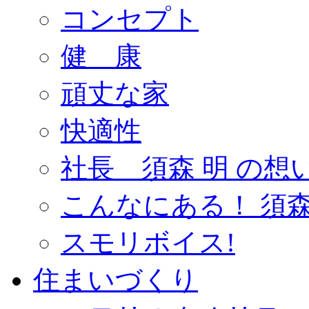
コンセプト
健 康
頑丈な家
快適性
社長 須森 明 の想
こんなにある！ 須森
スモリボイス!
住まいづくり