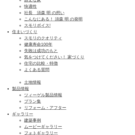
頑丈な家
快適性
社長 須森 明 の想い
こんなにある！ 須森 明 の発明
スモリボイス!
住まいづくり
スモリのクオリティ
健康寿命100年
失敗は成功のもと
気をつけてください！ 家づくり
住宅の比較・特徴
よくある質問
土地情報
製品情報
ツィーゲル製品情報
プラン集
リフォーム・アフター
ギャラリー
建築事例
ムービーギャラリー
フォトギャラリー