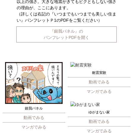
以上の強さ。大きな地震がきてもビクともしない強さ
の理由が、ここにあります。
（詳しくは右記の『いつまでもいつまでも美しい住ま
い』パンフレットＰ1のPDFをご覧ください）
『銀我パネル』の
パンフレットPDFを開く
耐震実験
動画でみる
マンガでみる
銀我パネル
ゆがまない家
動画でみる
動画でみる
マンガでみる
マンガでみる