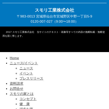
スモリ工業株式会社
〒983-0013 宮城県仙台市宮城野区中野一丁目5-9
0120-007-027（9:00〜18:00）
©︎
2017 スモリ工業株式会社 当サイトのテキスト・画像等すべての内容の無断転載・無断使
用を固く禁じます。
Home
ニュース/イベント
ニュース
イベント
プレスリリース
資料請求
お問合せ
スモリの家とは
コンセプト
健 康