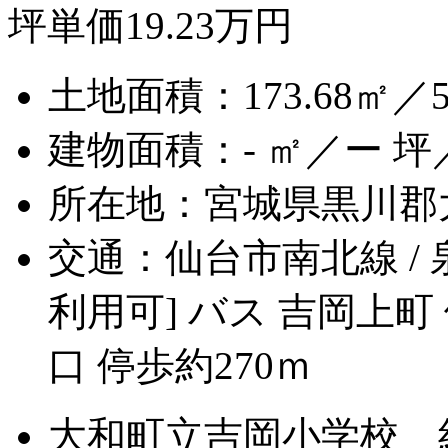
坪単価
19.23
万円
土地面積：173.68㎡／5
建物面積：- ㎡／ー 坪／
所在地：宮城県黒川郡大
交通：仙台市南北線 / 泉
利用可] バス 吉岡上町
口 停歩約270ｍ
大和町立吉岡小学校 約