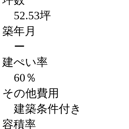
52.53坪
築年月
ー
建ぺい率
60％
その他費用
建築条件付き
容積率