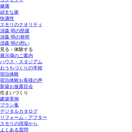
健康
頑丈な家
快適性
スモリのクオリティ
須森 明の部屋
須森 明の発明
須森 明の想い
見る・体験する
展示場のご案内
ハウス・スタジアム
おうちづくりの学校
宿泊体験
宿泊体験お客様の声
新築お披露目会
住まいづくり
建築実例
プラン集
デジタルカタログ
リフォーム・アフター
スモリの現場から
よくある質問