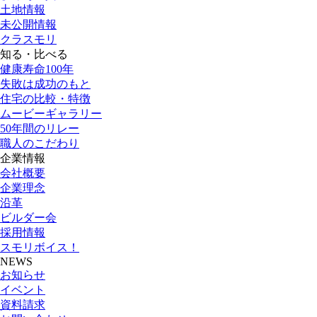
土地情報
未公開情報
クラスモリ
知る・比べる
健康寿命100年
失敗は成功のもと
住宅の比較・特徴
ムービーギャラリー
50年間のリレー
職人のこだわり
企業情報
会社概要
企業理念
沿革
ビルダー会
採用情報
スモリボイス！
NEWS
お知らせ
イベント
資料請求