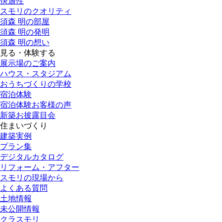
快適性
スモリのクオリティ
須森 明の部屋
須森 明の発明
須森 明の想い
見る・体験する
展示場のご案内
ハウス・スタジアム
おうちづくりの学校
宿泊体験
宿泊体験お客様の声
新築お披露目会
住まいづくり
建築実例
プラン集
デジタルカタログ
リフォーム・アフター
スモリの現場から
よくある質問
土地情報
未公開情報
クラスモリ