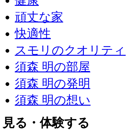
健康
頑丈な家
快適性
スモリのクオリティ
須森 明の部屋
須森 明の発明
須森 明の想い
見る・体験する