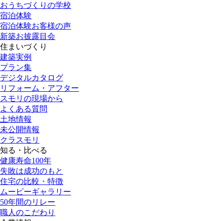
おうちづくりの学校
宿泊体験
宿泊体験お客様の声
新築お披露目会
住まいづくり
建築実例
プラン集
デジタルカタログ
リフォーム・アフター
スモリの現場から
よくある質問
土地情報
未公開情報
クラスモリ
知る・比べる
健康寿命100年
失敗は成功のもと
住宅の比較・特徴
ムービーギャラリー
50年間のリレー
職人のこだわり