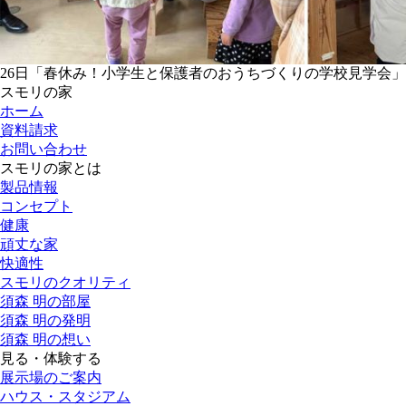
26日「春休み！小学生と保護者のおうちづくりの学校見学会」
スモリの家
ホーム
資料請求
お問い合わせ
スモリの家とは
製品情報
コンセプト
健康
頑丈な家
快適性
スモリのクオリティ
須森 明の部屋
須森 明の発明
須森 明の想い
見る・体験する
展示場のご案内
ハウス・スタジアム