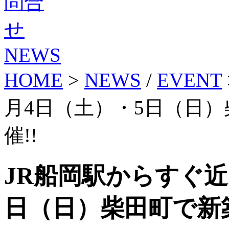
NEWS
HOME
>
NEWS
/
EVENT
月4日（土）・5日（日
催!!
JR船岡駅からすぐ近
日（日）柴田町で新