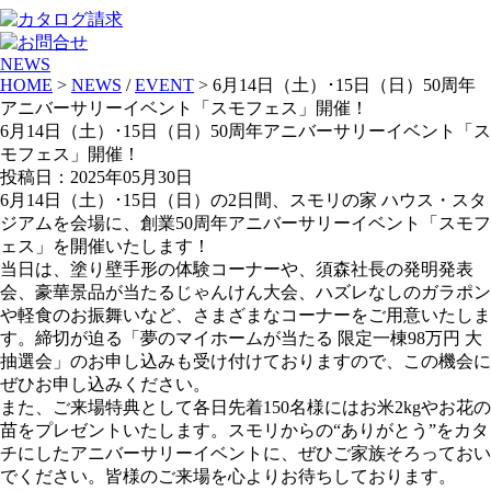
NEWS
HOME
>
NEWS
/
EVENT
> 6月14日（土）･15日（日）50周年
アニバーサリーイベント「スモフェス」開催！
6月14日（土）･15日（日）50周年アニバーサリーイベント「ス
モフェス」開催！
投稿日：2025年05月30日
6月14日（土）･15日（日）の2日間、スモリの家 ハウス・スタ
ジアムを会場に、創業50周年アニバーサリーイベント「スモフ
ェス」を開催いたします！
当日は、塗り壁手形の体験コーナーや、須森社長の発明発表
会、豪華景品が当たるじゃんけん大会、ハズレなしのガラポン
や軽食のお振舞いなど、さまざまなコーナーをご用意いたしま
す。締切が迫る「夢のマイホームが当たる 限定一棟98万円 大
抽選会」のお申し込みも受け付けておりますので、この機会に
ぜひお申し込みください。
また、ご来場特典として各日先着150名様にはお米2kgやお花の
苗をプレゼントいたします。スモリからの“ありがとう”をカタ
チにしたアニバーサリーイベントに、ぜひご家族そろっておい
でください。皆様のご来場を心よりお待ちしております。