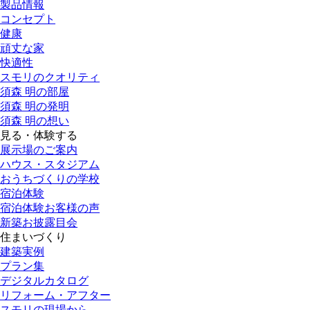
製品情報
コンセプト
健康
頑丈な家
快適性
スモリのクオリティ
須森 明の部屋
須森 明の発明
須森 明の想い
見る・体験する
展示場のご案内
ハウス・スタジアム
おうちづくりの学校
宿泊体験
宿泊体験お客様の声
新築お披露目会
住まいづくり
建築実例
プラン集
デジタルカタログ
リフォーム・アフター
スモリの現場から