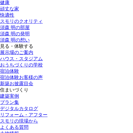
健康
頑丈な家
快適性
スモリのクオリティ
須森 明の部屋
須森 明の発明
須森 明の想い
見る・体験する
展示場のご案内
ハウス・スタジアム
おうちづくりの学校
宿泊体験
宿泊体験お客様の声
新築お披露目会
住まいづくり
建築実例
プラン集
デジタルカタログ
リフォーム・アフター
スモリの現場から
よくある質問