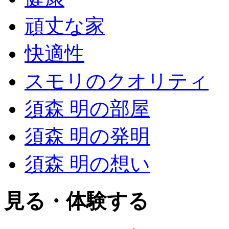
頑丈な家
快適性
スモリのクオリティ
須森 明の部屋
須森 明の発明
須森 明の想い
見る・体験する