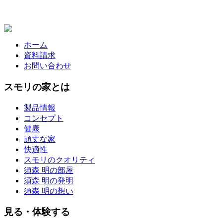
ホーム
資料請求
お問い合わせ
スモリの家とは
製品情報
コンセプト
健康
頑丈な家
快適性
スモリのクオリティ
須森 明の部屋
須森 明の発明
須森 明の想い
見る・体験する