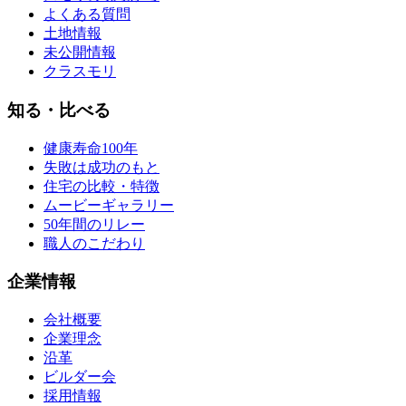
よくある質問
土地情報
未公開情報
クラスモリ
知る・比べる
健康寿命100年
失敗は成功のもと
住宅の比較・特徴
ムービーギャラリー
50年間のリレー
職人のこだわり
企業情報
会社概要
企業理念
沿革
ビルダー会
採用情報