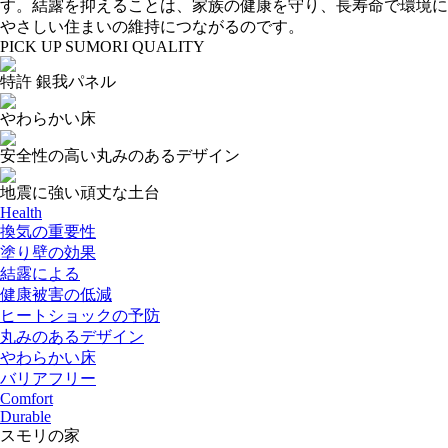
す。結露を抑えることは、家族の健康を守り、長寿命で環境に
やさしい住まいの維持につながるのです。
PICK UP SUMORI QUALITY
特許 銀我パネル
やわらかい床
安全性の高い丸みのあるデザイン
地震に強い頑丈な土台
Health
換気の重要性
塗り壁の効果
結露による
健康被害の低減
ヒートショックの予防
丸みのあるデザイン
やわらかい床
バリアフリー
Comfort
Durable
スモリの家