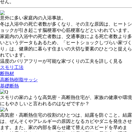
せん。
意外に多い家庭内の入浴事故。
冬は入浴中の死亡者数が多くなり、その主な原因は、ヒートシ
ョックが引き起こす脳梗塞や心筋梗塞などといわれています。
家庭内の入浴中の死亡者数は、交通事故による死亡者数より多
いというデータもあるため、「ヒートショックしづらい家づく
り」は、健康的に暮らす住まいの大切な要素のひとつと捉えら
れています。
温度のバリアフリーが可能な家づくりの工夫を詳しく見る
スモリ工法
断熱材
高断熱樹脂サッシ
基礎断熱
スモリの家のような高気密・高断熱住宅が、家族の健康や環境
にもやさしいと言われるのはなぜですか？
高気密・高断熱住宅の役割のひとつは、結露を防ぐこと。結露
は、ぜんそくやアレルギーの原因となるカビやダニを発生させ
ます。また、家の内部を腐らせ建て替えのスピードを早めま