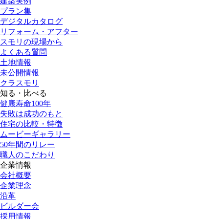
建築実例
プラン集
デジタルカタログ
リフォーム・アフター
スモリの現場から
よくある質問
土地情報
未公開情報
クラスモリ
知る・比べる
健康寿命100年
失敗は成功のもと
住宅の比較・特徴
ムービーギャラリー
50年間のリレー
職人のこだわり
企業情報
会社概要
企業理念
沿革
ビルダー会
採用情報