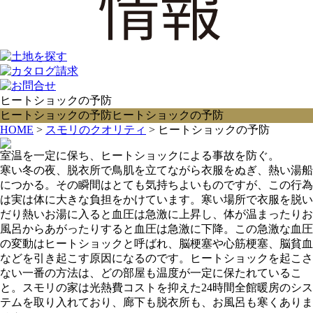
ヒートショックの予防
ヒートショックの予防
ヒートショックの予防
HOME
>
スモリのクオリティ
> ヒートショックの予防
室温を一定に保ち、ヒートショックによる事故を防ぐ。
寒い冬の夜、脱衣所で鳥肌を立てながら衣服をぬぎ、熱い湯船
につかる。その瞬間はとても気持ちよいものですが、この行為
は実は体に大きな負担をかけています。寒い場所で衣服を脱い
だり熱いお湯に入ると血圧は急激に上昇し、体が温まったりお
風呂からあがったりすると血圧は急激に下降。この急激な血圧
の変動はヒートショックと呼ばれ、脳梗塞や心筋梗塞、脳貧血
などを引き起こす原因になるのです。ヒートショックを起こさ
ない一番の方法は、どの部屋も温度が一定に保たれているこ
と。スモリの家は光熱費コストを抑えた24時間全館暖房のシス
テムを取り入れており、廊下も脱衣所も、お風呂も寒くありま