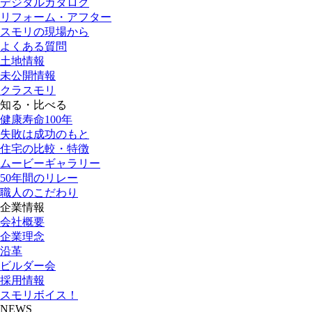
デジタルカタログ
リフォーム・アフター
スモリの現場から
よくある質問
土地情報
未公開情報
クラスモリ
知る・比べる
健康寿命100年
失敗は成功のもと
住宅の比較・特徴
ムービーギャラリー
50年間のリレー
職人のこだわり
企業情報
会社概要
企業理念
沿革
ビルダー会
採用情報
スモリボイス！
NEWS