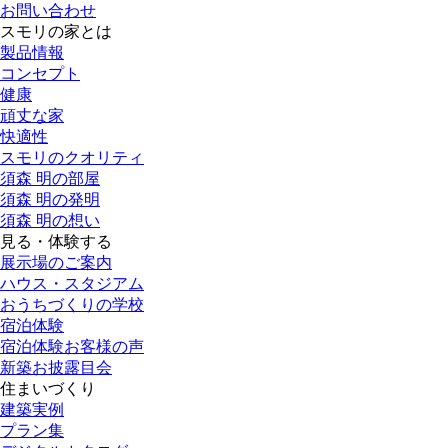
お問い合わせ
スモリの家とは
製品情報
コンセプト
健康
頑丈な家
快適性
スモリのクオリティ
須森 明の部屋
須森 明の発明
須森 明の想い
見る・体験する
展示場のご案内
ハウス・スタジアム
おうちづくりの学校
宿泊体験
宿泊体験お客様の声
新築お披露目会
住まいづくり
建築実例
プラン集