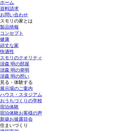
ホーム
資料請求
お問い合わせ
スモリの家とは
製品情報
コンセプト
健康
頑丈な家
快適性
スモリのクオリティ
須森 明の部屋
須森 明の発明
須森 明の想い
見る・体験する
展示場のご案内
ハウス・スタジアム
おうちづくりの学校
宿泊体験
宿泊体験お客様の声
新築お披露目会
住まいづくり